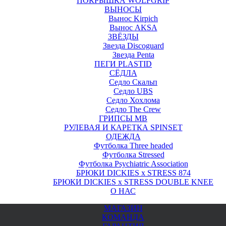
ПОКРЫШКА WOLFGRIP
ВЫНОСЫ
Вынос Kirpich
Вынос AKSA
ЗВЁЗДЫ
Звезда Discoguard
Звезда Penta
ПЕГИ PLASTID
СЁДЛА
Седло Скальп
Седло UBS
Седло Хохлома
Седло The Crew
ГРИПСЫ MB
РУЛЕВАЯ И КАРЕТКА SPINSET
ОДЕЖДА
Футболка Three headed
Футболка Stressed
Футболка Psychiatric Association
БРЮКИ DICKIES x STRESS 874
БРЮКИ DICKIES x STRESS DOUBLE KNEE
О НАС
МАГАЗИН
КОМАНДА