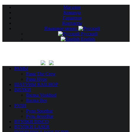
Магазин
Команда
Гарантия
Контакты
Языковое меню:
Русский
English
РАМЫ
Рама The Crew
Рама Hype
ШАТУНЫ RAILHOP
ВИЛКИ
Вилка Voskhod
Вилка Bes
РУЛИ
Рули Sportbar
Руль 4everBar
ВТУЛКИ DISCO
ВТУЛКИ LASER