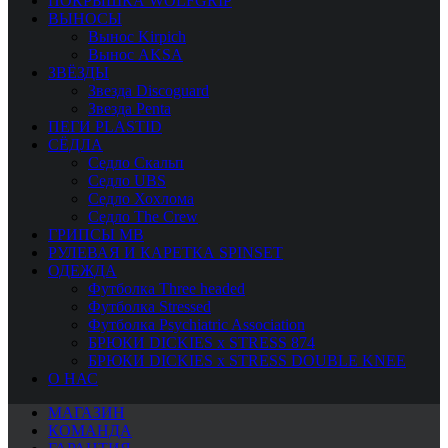
ПОКРЫШКА WOLFGRIP
ВЫНОСЫ
Вынос Kirpich
Вынос AKSA
ЗВЁЗДЫ
Звезда Discoguard
Звезда Penta
ПЕГИ PLASTID
СЁДЛА
Седло Скальп
Седло UBS
Седло Хохлома
Седло The Crew
ГРИПСЫ MB
РУЛЕВАЯ И КАРЕТКА SPINSET
ОДЕЖДА
Футболка Three headed
Футболка Stressed
Футболка Psychiatric Association
БРЮКИ DICKIES x STRESS 874
БРЮКИ DICKIES x STRESS DOUBLE KNEE
О НАС
МАГАЗИН
КОМАНДА