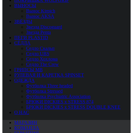
ПОКРЫШКА WOLFGRIP
ВЫНОСЫ
Вынос Kirpich
Вынос AKSA
ЗВЁЗДЫ
Звезда Discoguard
Звезда Penta
ПЕГИ PLASTID
СЁДЛА
Седло Скальп
Седло UBS
Седло Хохлома
Седло The Crew
ГРИПСЫ MB
РУЛЕВАЯ И КАРЕТКА SPINSET
ОДЕЖДА
Футболка Three headed
Футболка Stressed
Футболка Psychiatric Association
БРЮКИ DICKIES x STRESS 874
БРЮКИ DICKIES x STRESS DOUBLE KNEE
О НАС
МАГАЗИН
КОМАНДА