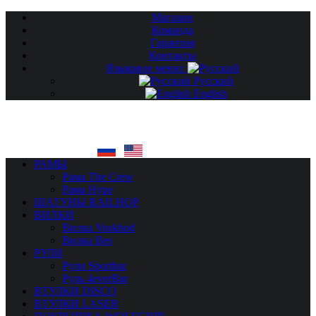
Магазин
Команда
Гарантия
Контакты
Языковое меню:
Русский
English
РАМЫ
Рама The Crew
Рама Hype
ШАТУНЫ RAILHOP
ВИЛКИ
Вилка Voskhod
Вилка Bes
РУЛИ
Рули Sportbar
Руль 4everBar
ВТУЛКИ DISCO
ВТУЛКИ LASER