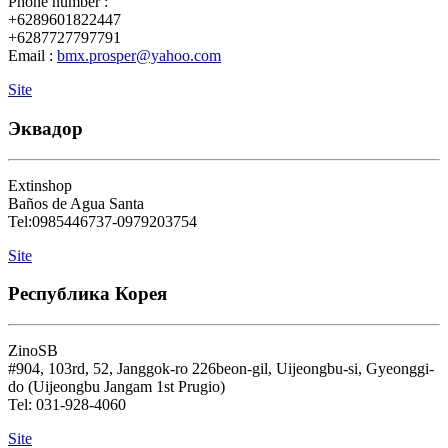
Phone number :
+6289601822447
+6287727797791
Email :
bmx.prosper@yahoo.com
Site
Эквадор
Extinshop
Baños de Agua Santa
Tel:0985446737-0979203754
Site
Республика Корея
ZinoSB
#904, 103rd, 52, Janggok-ro 226beon-gil, Uijeongbu-si, Gyeonggi-
do (Uijeongbu Jangam 1st Prugio)
Tel: 031-928-4060
Site