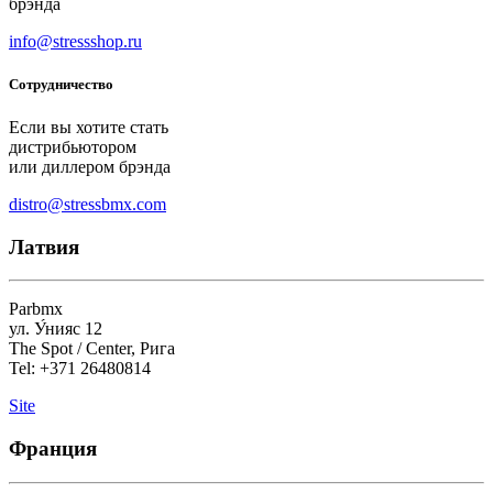
брэнда
info@stressshop.ru
Сотрудничество
Если вы хотите стать
дистрибьютором
или диллером брэнда
distro@stressbmx.com
Латвия
Parbmx
ул. У́нияс 12
The Spot / Center, Рига
Tel: +371 26480814
Site
Франция