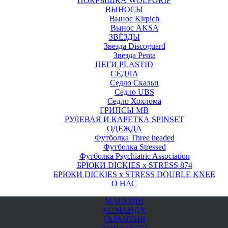
ПОКРЫШКА WOLFGRIP
ВЫНОСЫ
Вынос Kirpich
Вынос AKSA
ЗВЁЗДЫ
Звезда Discoguard
Звезда Penta
ПЕГИ PLASTID
СЁДЛА
Седло Скальп
Седло UBS
Седло Хохлома
ГРИПСЫ MB
РУЛЕВАЯ И КАРЕТКА SPINSET
ОДЕЖДА
Футболка Three headed
Футболка Stressed
Футболка Psychiatric Association
БРЮКИ DICKIES x STRESS 874
БРЮКИ DICKIES x STRESS DOUBLE KNEE
О НАС
МАГАЗИН
КОМАНДА
ГАРАНТИЯ